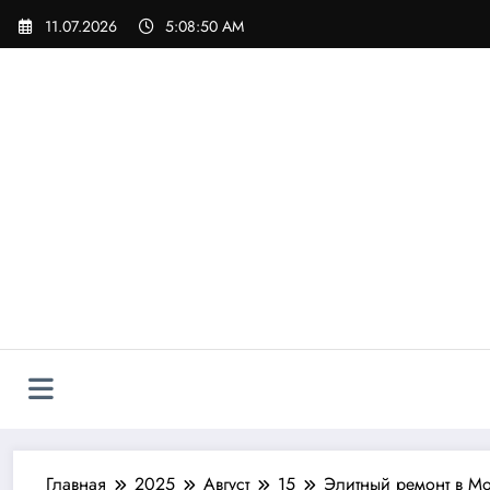
Перейти
11.07.2026
5:08:51 AM
к
содержимому
Главная
2025
Август
15
Элитный ремонт в Мо