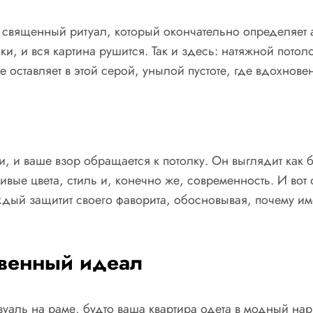
и священный ритуал, который окончательно определяет 
ки, и вся картина рушится. Так и здесь: натяжной пото
же оставляет в этой серой, унылой пустоте, где вдохнов
ами, и ваше взор обращается к потолку. Он выглядит ка
ивые цвета, стиль и, конечно же, современность. И вот
ждый защитит своего фаворита, обосновывая, почему име
твенный идеал
вуаль на раме, будто ваша квартира одета в модный нар