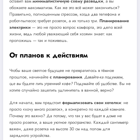
оставил вам
минималистичную схему разводки
, а вы
обожаете максимализм. Как же это всё может закончиться?
Правильно, полноценным стрессом, когда два телефона и
робот-пылесос требует розеток, а их только три.
Планирование
электрики
— это не просто вопрос комфорта, это дело всей
жизни, ведь любой уважающий себя хозяин знает: как
проложишь — так и поживешь.
От планов к действиям
Чтобы ваше светлое будущее не превратилось в тёмное
прошлое, начинайте
с планирования
.
Давайте-ка подумаем,
где вы будете пить утренний кофе?
Подумайте об удобстве. Вы не
хотите случайно зацепить удлинитель в ванной, верно?
Для начала, вам предстоит
формализовать свои хотелки
: не
просто «хочу много розеток», а конкретно по каждой комнате.
Почему это важно? Да потому, что так у вас будет в доме не
просто розетки, а ваше
уютное пространство
. Каждый сантиметр
важен, даже розетка на высоте 30 см над полом для
зарядного устройства.