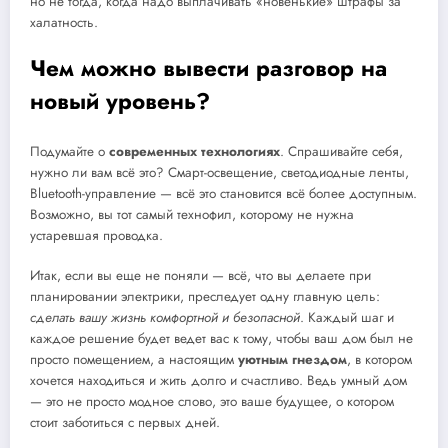
но не тогда, когда надо выплачивать «новенькие» штрафы за
халатность.
Чем можно вывести разговор на
новый уровень?
Подумайте о
современных технологиях
. Спрашивайте себя,
нужно ли вам всё это? Смарт-освещение, светодиодные ленты,
Bluetooth-управление — всё это становится всё более доступным.
Возможно, вы тот самый технофил, которому не нужна
устаревшая проводка.
Итак, если вы еще не поняли — всё, что вы делаете при
планировании электрики, преследует одну главную цель:
сделать вашу жизнь комфортной и безопасной
. Каждый шаг и
каждое решение будет ведет вас к тому, чтобы ваш дом был не
просто помещением, а настоящим
уютным гнездом
, в котором
хочется находиться и жить долго и счастливо. Ведь умный дом
— это не просто модное слово, это ваше будущее, о котором
стоит заботиться с первых дней.