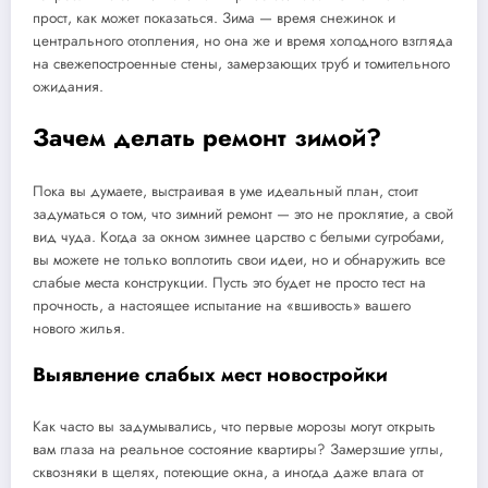
прост, как может показаться. Зима — время снежинок и
центрального отопления, но она же и время холодного взгляда
на свежепостроенные стены, замерзающих труб и томительного
ожидания.
Зачем делать ремонт зимой?
Пока вы думаете, выстраивая в уме идеальный план, стоит
задуматься о том, что зимний ремонт — это не проклятие, а свой
вид чуда. Когда за окном зимнее царство с белыми сугробами,
вы можете не только воплотить свои идеи, но и обнаружить все
слабые места конструкции. Пусть это будет не просто тест на
прочность, а настоящее испытание на «вшивость» вашего
нового жилья.
Выявление слабых мест новостройки
Как часто вы задумывались, что первые морозы могут открыть
вам глаза на реальное состояние квартиры? Замерзшие углы,
сквозняки в щелях, потеющие окна, а иногда даже влага от