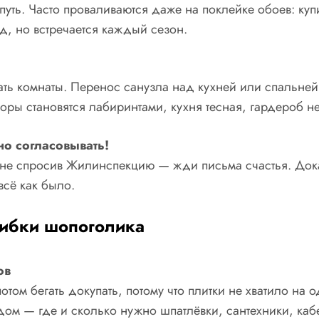
путь. Часто проваливаются даже на поклейке обоев: куп
ед, но встречается каждый сезон.
ать комнаты. Перенос санузла над кухней или спальней
ры становятся лабиринтами, кухня тесная, гардероб не
о согласовывать!
ы, не спросив Жилинспекцию — жди письма счастья. Дока
всё как было.
шибки шопоголика
ов
том бегать докупать, потому что плитки не хватило на о
ом — где и сколько нужно шпатлёвки, сантехники, каб