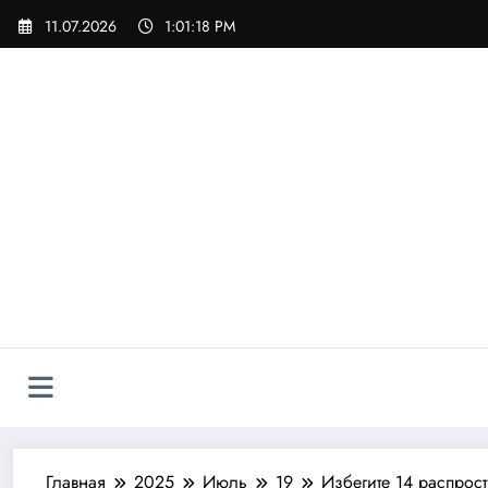
Перейти
11.07.2026
1:01:20 PM
к
содержимому
Главная
2025
Июль
19
Избегите 14 распрос