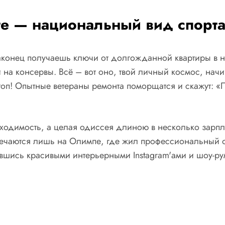
е — национальный вид спорт
наконец получаешь ключи от долгожданной квартиры в н
на консервы. Всё – вот оно, твой личный космос, начи
топ! Опытные ветераны ремонта поморщатся и скажут: «По
бходимость, а целая одиссея длиною в несколько зарпла
ечаются лишь на Олимпе, где жил профессиональный о
вившись красивыми интерьерными Instagram'ами и шоу-р