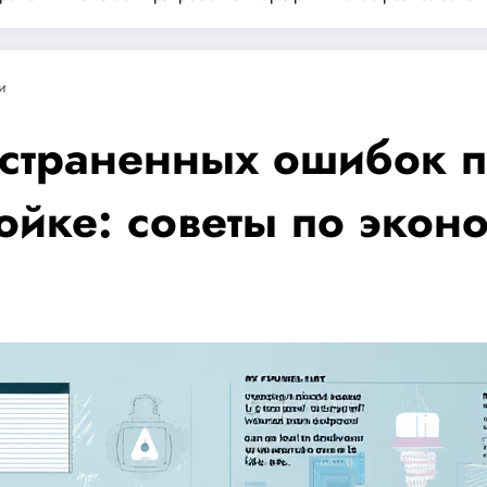
и
остраненных ошибок п
ойке: советы по экон