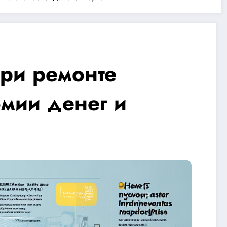
ри ремонте
омии денег и