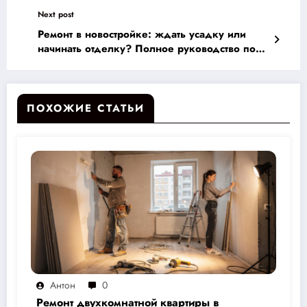
чистовой отделке для вашего идеального
Next post
домашнего пространства
Ремонт в новостройке: ждать усадку или
начинать отделку? Полное руководство по
правильному решению
ПОХОЖИЕ СТАТЬИ
Антон
0
Ремонт двухкомнатной квартиры в