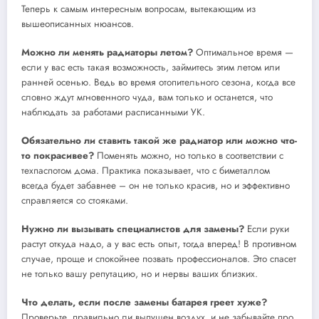
Теперь к самым интересным вопросам, вытекающим из
вышеописанных нюансов.
Можно ли менять радиаторы летом?
Оптимальное время —
если у вас есть такая возможность, займитесь этим летом или
ранней осенью. Ведь во время отопительного сезона, когда все
словно ждут мгновенного чуда, вам только и останется, что
наблюдать за работами расписанными УК.
Обязательно ли ставить такой же радиатор или можно что-
то покрасивее?
Поменять можно, но только в соответствии с
техпаспотом дома. Практика показывает, что с биметаллом
всегда будет забавнее – он не только красив, но и эффективно
справляется со стояками.
Нужно ли вызывать специалистов для замены?
Если руки
растут откуда надо, а у вас есть опыт, тогда вперед! В противном
случае, проще и спокойнее позвать профессионалов. Это спасет
не только вашу репутацию, но и нервы ваших близких.
Что делать, если после замены батарея греет хуже?
Проверьте, правильно ли выпущен воздух, и не забывайте про