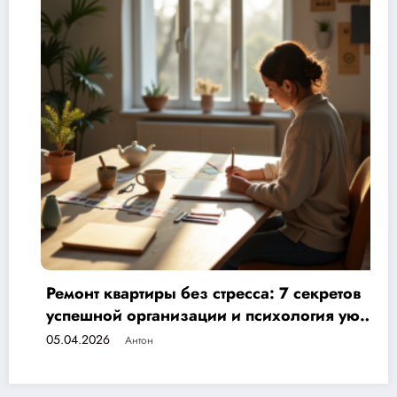
 стресса: 7 секретов
Узнайте, как сократи
ции и психология уюта
шагов к экономии д
бюджета
04.04.2026
Антон