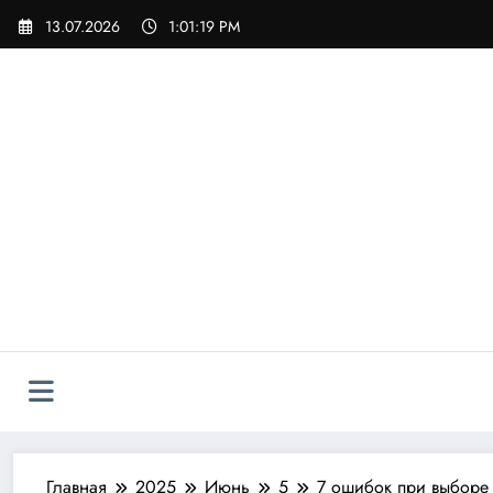
Перейти
13.07.2026
1:01:20 PM
к
содержимому
Главная
2025
Июнь
5
7 ошибок при выборе 