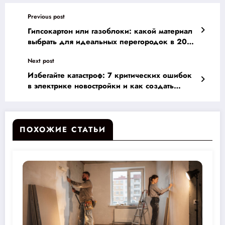
Previous post
Гипсокартон или газоблоки: какой материал
выбрать для идеальных перегородок в 2025
году — практическое руководство для
Next post
успешного ремонта
Избегайте катастроф: 7 критических ошибок
в электрике новостройки и как создать
безопасное жилье
ПОХОЖИЕ СТАТЬИ