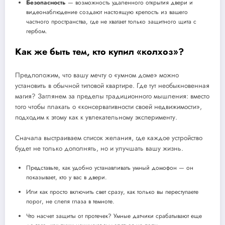
Безопасность
— возможность удаленного открытия двери и
видеонаблюдение создают настоящую крепость из вашего
частного пространства, где не хватает только защитного щита с
гербом.
Как же быть тем, кто купил «колхоз»?
Предположим, что вашу мечту о «умном доме» можно
установить в обычной типовой квартире. Где тут необыкновенная
магия? Заглянем за пределы традиционного мышления: вместо
того чтобы плакать о «консервативности своей недвижимости»,
подходим к этому как к увлекательному эксперименту.
Сначала выстраиваем список желания, где каждое устройство
будет не только дополнять, но и улучшать вашу жизнь.
Представьте, как удобно устанавливать умный домофон — он
показывает, кто у вас в двери.
Или как просто включить свет сразу, как только вы переступаете
порог, не слепя глаза в темноте.
Что насчет защиты от протечек? Умные датчики срабатывают еще