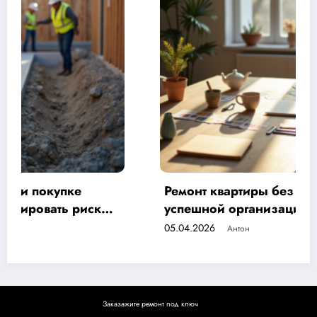
Ремонт квартиры без стресса: 7 секретов
успешной организации и психология уюта
для вашего дома
05.04.2026
Антон
Заказажите ремонт под ключ