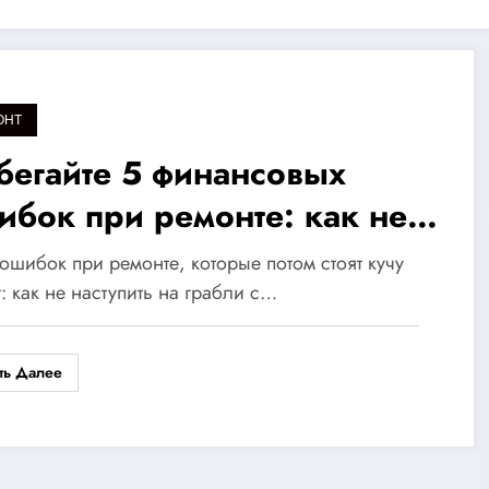
ОНТ
бегайте 5 финансовых
ибок при ремонте: как не
ерять деньги и остаться в
 ошибок при ремонте, которые потом стоят кучу
игрыше!
: как не наступить на грабли с…
ть Далее