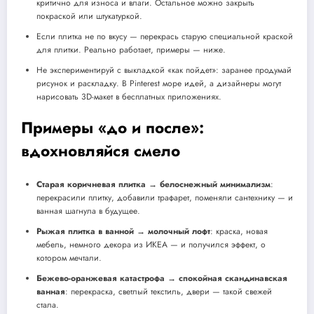
критично для износа и влаги. Остальное можно закрыть
покраской или штукатуркой.
Если плитка не по вкусу — перекрась старую специальной краской
для плитки. Реально работает, примеры — ниже.
Не экспериментируй с выкладкой «как пойдет»: заранее продумай
рисунок и раскладку. В Pinterest море идей, а дизайнеры могут
нарисовать 3D-макет в бесплатных приложениях.
Примеры «до и после»:
вдохновляйся смело
Старая коричневая плитка → белоснежный минимализм
:
перекрасили плитку, добавили трафарет, поменяли сантехнику — и
ванная шагнула в будущее.
Рыжая плитка в ванной → молочный лофт
: краска, новая
мебель, немного декора из ИКЕА — и получился эффект, о
котором мечтали.
Бежево-оранжевая катастрофа → спокойная скандинавская
ванная
: перекраска, светлый текстиль, двери — такой свежей
стала.