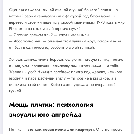
Сценариев масса: одной сменой скучной бежевой плитки на
матовый серый керамогранит с фактурой под бетон можешь
перевести своё жилище из угрюмой «панельки» 1978 года в мир
Pinterest и топовых дизайнерских студий.
— Сложно представить? — спрашиваешь ты.
— Абсолютно нет! — отвечает твой лучший друг, который едва
ли был в одиночестве, особенно с этой плиткой.
Хочешь минимализм? Берёшь белую глянцевую плитку, четкие
линии, устанавливаешь подсветку под шкафчиками — и voilà.
Желаешь уют? Никаких проблем: плитка под дерево, немного
текстиля и пара растений в углу — ты уже не в квартире, а в
скандинавской сказке. Кофе пахнет утром, а не вчерашней
кухней.
Мощь плитки: психология
визуального апгрейда
Плитка —
это как новая кожа для квартиры
. Она не просто