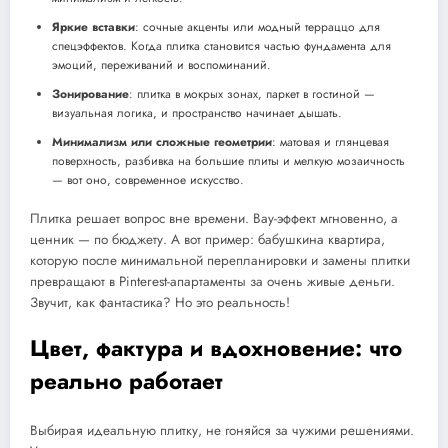
Яркие вставки
: сочные акценты или модный терраццо для
спецэффектов. Когда плитка становится частью фундамента для
эмоций, переживаний и воспоминаний.
Зонирование
: плитка в мокрых зонах, паркет в гостиной —
визуальная логика, и пространство начинает дышать.
Минимализм или сложные геометрии
: матовая и глянцевая
поверхность, разбивка на большие плиты и мелкую мозаичность
— вот оно, современное искусство.
Плитка решает вопрос вне времени. Вау-эффект мгновенно, а
ценник — по бюджету. А вот пример: бабушкина квартира,
которую после минимальной перепланировки и замены плитки
превращают в Pinterest-апартаменты за очень живые деньги.
Звучит, как фантастика? Но это реальность!
Цвет, фактура и вдохновение: что
реально работает
Выбирая идеальную плитку, не гоняйся за чужими решениями.