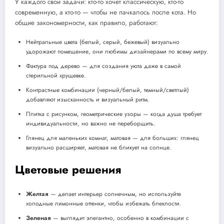
У каждого свои задачи: кто-то хочет классическую, кто-то
современную, а кто-то — чтобы не пачкалось после кота. Но
общие закономерности, как правило, работают:
Нейтральные цвета (белый, серый, бежевый) визуально
удорожают помещение, они любимы дизайнерами по всему миру.
Фактура под дерево — для создания уюта даже в самой
стерильной хрущевке.
Контрастные комбинации (черный/белый, темный/светлый)
добавляют изысканность и визуальный ритм.
Плитка с рисунком, геометрические узоры — когда душа требует
индивидуальности, но важно не переборщить.
Глянец для маленьких комнат, матовая — для больших: глянец
визуально расширяет, матовая не бликует на солнце.
Цветовые решения
Желтая
— делает интерьер солнечным, но используйте
холодные лимонные оттенки, чтобы избежать блеклости.
Зеленая
— выглядит элегантно, особенно в комбинации с