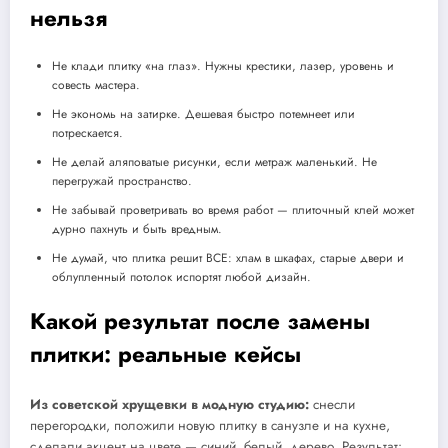
нельзя
Не клади плитку «на глаз». Нужны крестики, лазер, уровень и
совесть мастера.
Не экономь на затирке. Дешевая быстро потемнеет или
потрескается.
Не делай аляповатые рисунки, если метраж маленький. Не
перегружай пространство.
Не забывай проветривать во время работ — плиточный клей может
дурно пахнуть и быть вредным.
Не думай, что плитка решит ВСЕ: хлам в шкафах, старые двери и
облупленный потолок испортят любой дизайн.
Какой результат после замены
плитки: реальные кейсы
Из советской хрущевки в модную студию:
снесли
перегородки, положили новую плитку в санузле и на кухне,
сделали акцент на цвете — синий, белый, дерево. Результат: