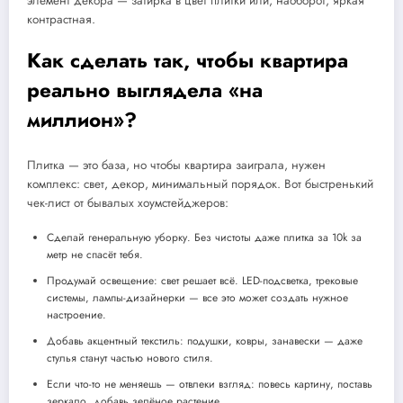
элемент декора — затирка в цвет плитки или, наоборот, яркая
контрастная.
Как сделать так, чтобы квартира
реально выглядела «на
миллион»?
Плитка — это база, но чтобы квартира заиграла, нужен
комплекс: свет, декор, минимальный порядок. Вот быстренький
чек-лист от бывалых хоумстейджеров:
Сделай генеральную уборку. Без чистоты даже плитка за 10k за
метр не спасёт тебя.
Продумай освещение: свет решает всё. LED-подсветка, трековые
системы, лампы-дизайнерки — все это может создать нужное
настроение.
Добавь акцентный текстиль: подушки, ковры, занавески — даже
стулья станут частью нового стиля.
Если что-то не меняешь — отвлеки взгляд: повесь картину, поставь
зеркало, добавь зелёное растение.