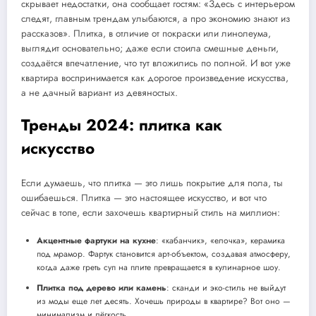
скрывает недостатки, она сообщает гостям: «Здесь с интерьером
следят, главным трендам улыбаются, а про экономию знают из
рассказов». Плитка, в отличие от покраски или линолеума,
выглядит основательно; даже если стоила смешные деньги,
создаётся впечатление, что тут вложились по полной. И вот уже
квартира воспринимается как дорогое произведение искусства,
а не дачный вариант из девяностых.
Тренды 2024: плитка как
искусство
Если думаешь, что плитка — это лишь покрытие для пола, ты
ошибаешься. Плитка — это настоящее искусство, и вот что
сейчас в топе, если захочешь квартирный стиль на миллион:
Акцентные фартуки на кухне
: «кабанчик», «елочка», керамика
под мрамор. Фартук становится арт-объектом, создавая атмосферу,
когда даже греть суп на плите превращается в кулинарное шоу.
Плитка под дерево или камень
: сканди и эко-стиль не выйдут
из моды еще лет десять. Хочешь природы в квартире? Вот оно —
минимализм и лёгкость.