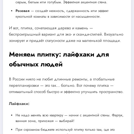
серым, белым или голубым. Эффектная акцентная стена.
Розовая
— создаёт нежность, сдержанность или эффект
кукольной комнаты в зависимости от насыщенности.
И вот, плитка, сочетающая дерево и камень —
беспроигрышный вариант для эко- и сканди-стилей. Визуально
зонирует и придаёт статусности даже на маленькой площади.
Меняем плитку: лайфхаки для
обычных людей
В России никто не любит длинные ремонты, а глобальные
перепланировки — это так… больно. Вот почему плитка —
оптимальный способ быстро и эффектно улучшить пространство.
Лайфхаки:
Не надо менять всю квартиру — начни с акцентной стены. Фартук,
ванная зона, прихожая — выбирай!
При скромном бюджете используй плитку только там, где это