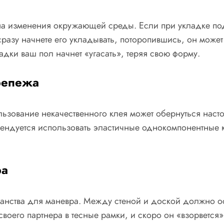
на изменения окружающей среды. Если при укладке под
сразу начнете его укладывать, поторопившись, он может
ладки ваш пол начнет «угасать», теряя свою форму.
репежа
ьзование некачественного клея может обернуться наст
ндуется использовать эластичные однокомпонентные к
ра
транства для маневра. Между стеной и доской должно о
ь своего партнера в тесные рамки, и скоро он «взорветс