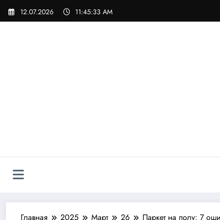
Перейти
12.07.2026
11:45:35 AM
к
содержимому
Главная
2025
Март
26
Паркет на полу: 7 ош