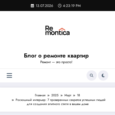
Перейти
13.07.2026
4:23:20 PM
к
содержимому
Блог о ремонте квартир
Ремонт — это просто!
Главная
2025
Март
18
Роскошный интерьер: 7 проверенных секретов успешных людей
для создания элитного стиля в вашем доме