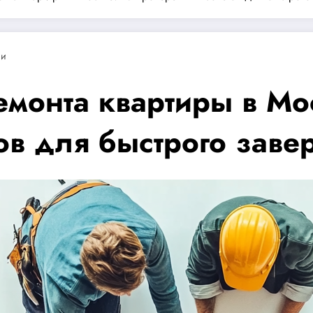
ии
емонта квартиры в Мо
ов для быстрого заве