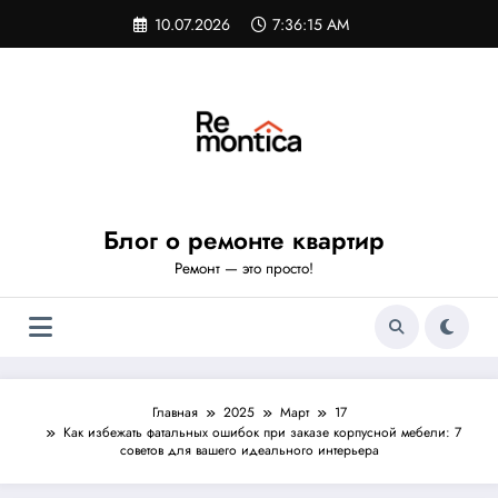
Перейти
10.07.2026
7:36:16 AM
к
содержимому
Блог о ремонте квартир
Ремонт — это просто!
Главная
2025
Март
17
Как избежать фатальных ошибок при заказе корпусной мебели: 7
советов для вашего идеального интерьера