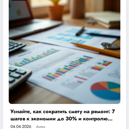
нт: 7
Ремонт от застройщика или под ключ:
лю
выбрать, чтобы сэкономить деньги и
нервы?
04.04.2026
Антон