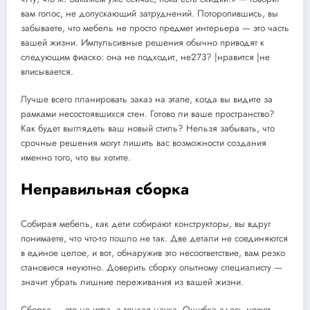
вам голос, не допускающий затруднений. Поторопившись, вы
забываете, что мебель не просто предмет интерьера — это часть
вашей жизни. Импульсивные решения обычно приводят к
следующим фиаско: она не подходит, не273? |нравится |не
вписывается.
Лучше всего планировать заказ на этапе, когда вы видите за
рамками несостоявшихся стен. Готово ли ваше пространство?
Как будет выглядеть ваш новый стиль? Нельзя забывать, что
срочные решения могут лишить вас возможности создания
именно того, что вы хотите.
Неправильная сборка
Собирая мебель, как дети собирают конструкторы, вы вдруг
понимаете, что что-то пошло не так. Две детали не соединяются
в единое целое, и вот, обнаружив это несоответствие, вам резко
становится неуютно. Доверить сборку опытному специалисту —
значит убрать лишние переживания из вашей жизни.
Сборка — это не игра, а тонкая наука. Ошибка здесь может