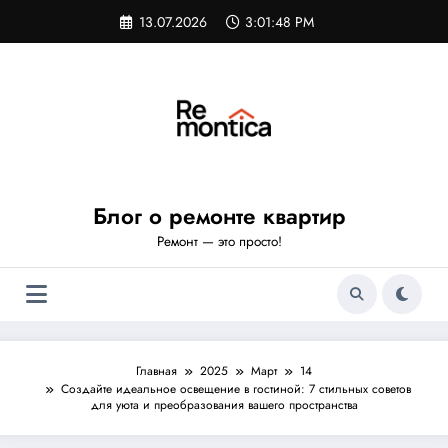
Перейти
13.07.2026
3:01:49 PM
к
содержимому
Блог о ремонте квартир
Ремонт — это просто!
Главная
2025
Март
14
Создайте идеальное освещение в гостиной: 7 стильных советов
для уюта и преобразования вашего пространства