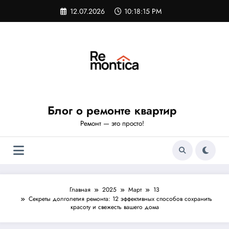
Перейти
12.07.2026
10:18:16 PM
к
содержимому
Блог о ремонте квартир
Ремонт — это просто!
Главная
2025
Март
13
Секреты долголетия ремонта: 12 эффективных способов сохранить
красоту и свежесть вашего дома