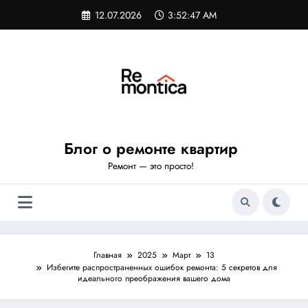
Перейти
12.07.2026
3:52:48 AM
к
содержимому
Блог о ремонте квартир
Ремонт — это просто!
Главная
2025
Март
13
Избегите распространенных ошибок ремонта: 5 секретов для
идеального преображения вашего дома