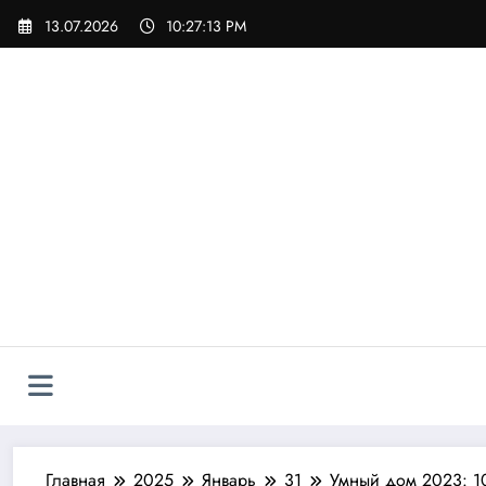
Перейти
13.07.2026
10:27:15 PM
к
содержимому
Главная
2025
Январь
31
Умный дом 2023: 10