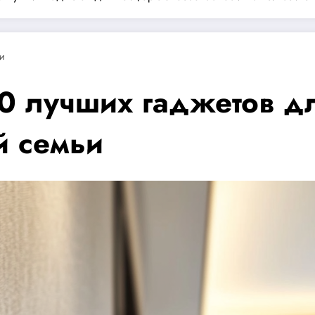
и
0 лучших гаджетов д
й семьи