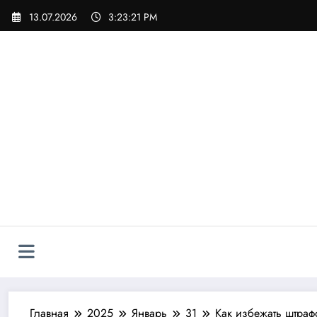
Перейти
13.07.2026
3:23:22 PM
к
содержимому
Главная
2025
Январь
31
Как избежать штраф