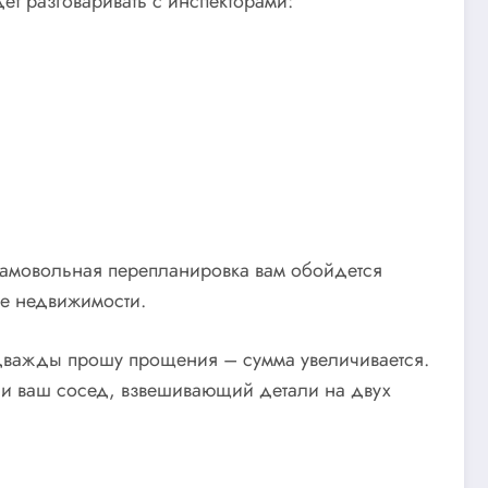
ет разговаривать с инспекторами:
 самовольная перепланировка вам обойдется
ке недвижимости.
а дважды прошу прощения – сумма увеличивается.
 ли ваш сосед, взвешивающий детали на двух