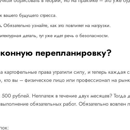
кой обрисовать в теории, но на практике – это уже буд
ик вашего будущего стресса.
.
Обязательно узнайте, как это повлияет на нагрузки.
тектурная деталь, тут уже идет речь о безопасности.
законную перепланировку?
да картофельные права утратили силу, и теперь каждая
ого, кто вы – физическое лицо или профессионал на рын
2 500 рублей. Неплатеж в течение двух месяцев? Тогд
ли выполнение обязательных работ. Обязательно вовлен
лок: