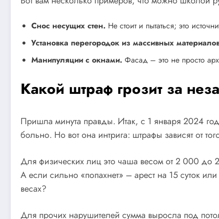
Вот вам несколько примеров, что можно школой руч
Снос несущих стен.
Не стоит и пытаться; это источн
Установка перегородок из массивных материалов
Манипуляции с окнами.
Фасад – это не просто архи
Какой штраф грозит за не
Пришла минута правды. Итак, с 1 января 2024 го
больно. Но вот она интрига: штрафы зависят от т
Для физических лиц это чаша весом от 2 000 до 
А если сильно «попахнет» – арест на 15 суток и
весах?
Для прочих нарушителей сумма выросла под пото