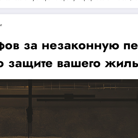
и
фов за незаконную п
по защите вашего жил