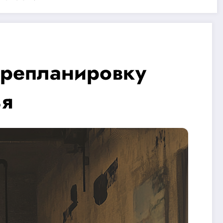
ерепланировку
ья