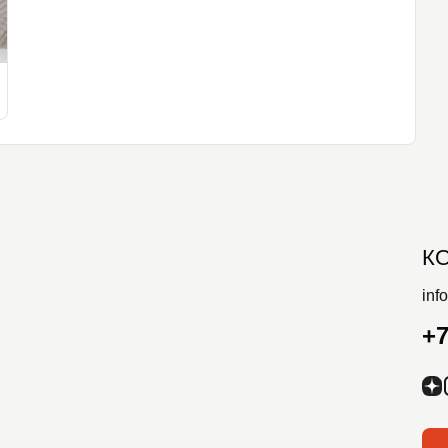
К
inf
+7