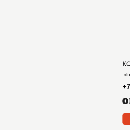
К
inf
+7