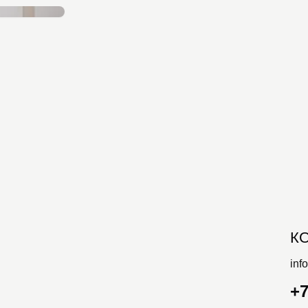
К
inf
+7